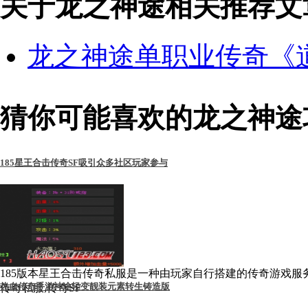
关于龙之神途相关推荐文
龙之神途单职业传奇《
猜你可能喜欢的龙之神途
185星王合击传奇SF吸引众多社区玩家参与
185版本星王合击传奇私服是一种由玩家自行搭建的传奇游戏服
热血传奇手游神途轻变靓装元素转生铸造版
传奇私服,传奇SF