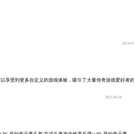
2024-03
可以享受到更多自定义的游戏体验，吸引了大量传奇游戏爱好者的参
2021-09-18
% 开始曲元素头盔:玄武头盔攻击伤害反弹:+4% 开始曲元素...