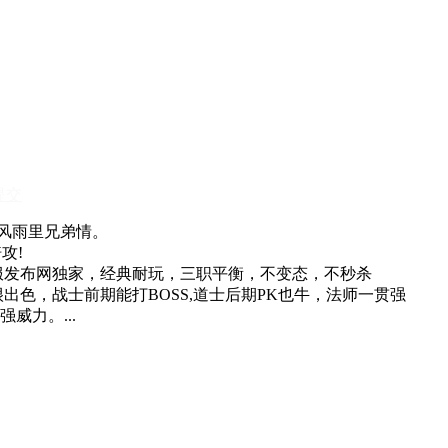
提交
荡风雨里兄弟情。
攻!
服发布网独家，经典耐玩，三职平衡，不变态，不秒杀
出色，战士前期能打BOSS,道士后期PK也牛，法师一贯强
威力。...