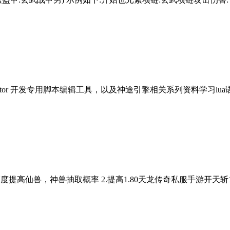
专用脚本编辑工具，以及神途引擎相关系列资料学习lua语言工具。 LuaEn
度提高仙兽，神兽抽取概率 2.提高1.80天龙传奇私服手游开天斩130