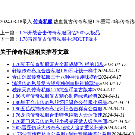
2024-03-18录入
传奇私服
热血复古传奇私服1.76重写20年传奇路转载请保
上一篇：
1.76开战合击传奇私服回忆2003大极品
下一篇：
1.78雷霆复古传奇私服手游BUFF版本
关于传奇私服相关推荐文章
1.76冥王传奇私服复古全新战战飞-样的起步
2024-04-17
轩辕传奇私服合击私服1.80不花钱一样牛
2024-04-17
青山沉默传奇私服三十八种神技趣味搭配
2024-04-17
鸿运传奇私服复古经典独创血脉神通玩法
2024-04-17
独家天真传奇私服1.76纯金币复古版本
2024-04-11
1.86苍穹传奇私服复古精心制造绿色经典
2024-04-11
1.80星王合击传奇私服怀旧绿色公益服小极品
2024-04-11
1.80五岳战神传奇私服怀旧合击稀有公益服
2024-04-11
1.76龙腾传奇私服合击特色纯散人命运攻速
2024-04-11
1.76豪门风云传奇私服小极品还散人绿色空间
2024-04-03
2003雷霆仿盛大传奇私服散人追梦重装归来
2024-04-03
<176蛮荒传奇私服公益服>创新专属神装公益服
2024-04-03