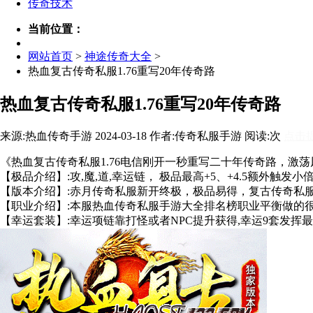
传奇技术
当前位置：
网站首页
>
神途传奇大全
>
热血复古传奇私服1.76重写20年传奇路
热血复古传奇私服1.76重写20年传奇路
来源:热血传奇手游 2024-03-18 作者:传奇私服手游 阅读:
次
点击
《热血复古传奇私服1.76电信刚开一秒重写二十年传奇路，激
【极品介绍】:攻,魔,道,幸运链， 极品最高+5、+4.5额外触发小倍
【版本介绍】:赤月传奇私服新开终极，极品易得，复古传奇私
【职业介绍】:本服热血传奇私服手游大全排名榜职业平衡做的很
【幸运套装】:幸运项链靠打怪或者NPC提升获得,幸运9套发挥最强