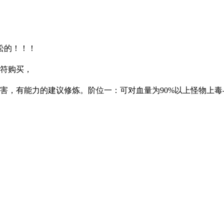
松的！！！
护符购买，
有能力的建议修炼。阶位一：可对血量为90%以上怪物上毒--