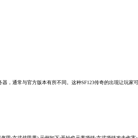
务器，通常与官方版本有所不同。这种SF123传奇的出现让玩家
甲:玄武战甲男) 示例如下:开始也元素项链:玄武项链攻击伤害:+2