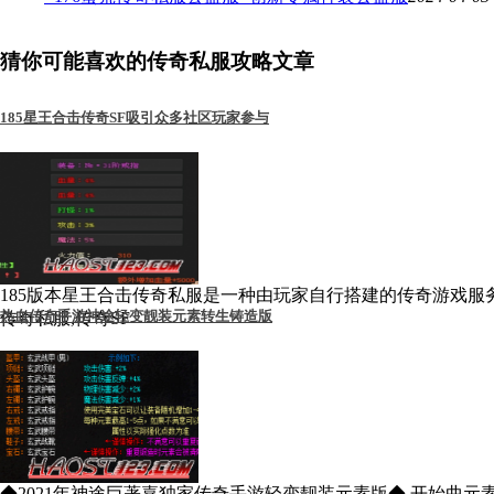
猜你可能喜欢的传奇私服攻略文章
185星王合击传奇SF吸引众多社区玩家参与
185版本星王合击传奇私服是一种由玩家自行搭建的传奇游戏服
热血传奇手游神途轻变靓装元素转生铸造版
传奇私服,传奇SF
◆2021年神途巨著嘉独家传奇手游轻变靓装元素版◆ 开始曲元素盔