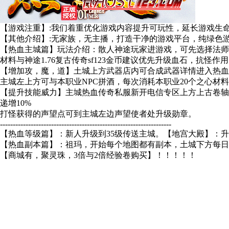
【游戏注重】:我们着重优化游戏内容提升可玩性，延长游戏生命
【其他介绍】:无家族，无主播，打造干净的游戏平台，纯绿色游
【热血主城篇】玩法介绍：散人神途玩家进游戏，可先选择法师
材料与神途1.76复古传奇sf123金币建议优先升级血石，抗怪作
【增加攻，魔，道】土城上方武器店内可合成武器详情进入热血
主城左上方可与本职业NPC拼酒，每次消耗本职业20个之心材料
【提升技能威力】主城热血传奇私服新开电信专区上方上古卷轴升
递增10%
打怪获得的声望点可到主城左边声望使者处升级勋章。
-------------------------------------------------------------------
【热血等级篇】：新人升级到35级传送主城。【地宫大殿】：升
【热血副本篇】：祖玛，开始每个地图都有副本，土城下方每日
【商城有，聚灵珠，3倍与2倍经验卷购买】！！！！！