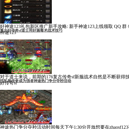
好神途123礼包新区推广新手攻略: 新手神途123上线领取 QQ
复古好传奇sf道士用好施毒术战术技巧
神途123
对于道士来说，前期的176复古传奇sf新服战术自然是不断获
找私服传奇成为强者神途热门争分夺秒活动
好传奇sf
神途热门争分夺秒活动时间每天下午1:30分开放想要在zhaosf