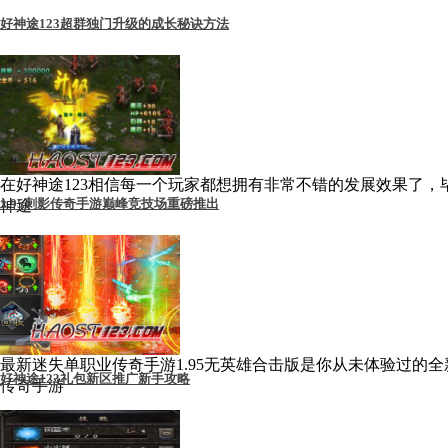
好神途123超群独门升级的成长秘诀方法
在好神途123相信每一个玩家都想拥有非常不错的发展效果了，
1.95刺影传奇手游巅峰竞技场重磅推出
神途
最新迷失单职业传奇手游1.95无英雄合击版是你从未体验过的全
好神途123礼包新区推广新手攻略
传奇手游