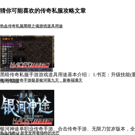
猜你可能喜欢的传奇私服攻略文章
热血传奇私服黑暗之魂游戏道具用途
黑暗传奇私服手游游戏道具用途基本介绍： 1.书页：升级技能(重
银河神途传奇手游疑是银河落九天，新春福满天
传奇私服
银河神途单职业传奇手游、合击传奇手游、无限刀贺岁版本，全网
热血传奇SF超变发挥着独特的光芒