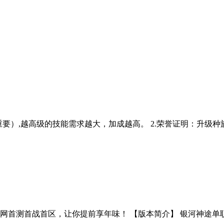
要）,越高级的技能需求越大，加成越高。 2.荣誉证明：升级种族等
首测首战首区，让你提前享年味！ 【版本简介】 银河神途单职