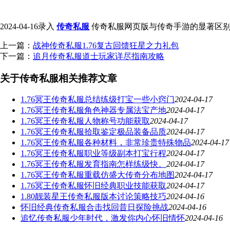
2024-04-16录入
传奇私服
传奇私服网页版与传奇手游的显著区别转载请保留
上一篇：
战神传奇私服1.76复古回馈狂星之力礼包
下一篇：
追月传奇私服道士玩家详尽指南攻略
关于传奇私服相关推荐文章
1.76冥王传奇私服总结练级打宝一些小窍门
2024-04-17
1.76冥王传奇私服角色神器专属法宝产地
2024-04-17
1.76冥王传奇私服人物称号功能获取
2024-04-17
1.76冥王传奇私服拾取鉴定极品装备品质
2024-04-17
1.76冥王传奇私服各种材料，非常珍贵特殊物品
2024-04-17
1.76冥王传奇私服职业等级副本打宝行程
2024-04-17
1.76冥王传奇私服发育指南怎样练级快。
2024-04-17
1.76冥王传奇私服重载仿盛大传奇分布地图
2024-04-17
1.76冥王传奇私服怀旧经典职业技能获取
2024-04-17
1.80靓装星王传奇私服版本讨论策略技巧
2024-04-16
怀旧经典传奇私服合击找回昔日探险挑战
2024-04-16
追忆传奇私服少年时代，激发你内心怀旧情怀
2024-04-16