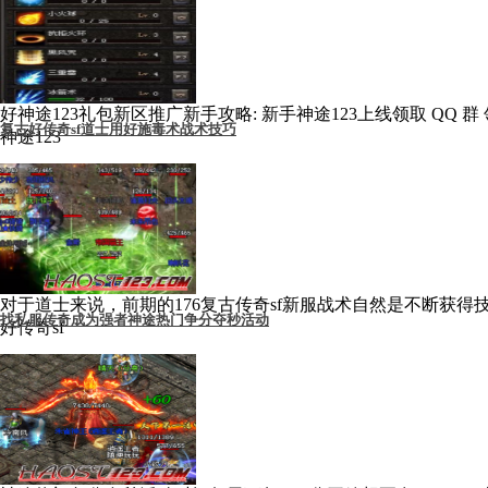
好神途123礼包新区推广新手攻略: 新手神途123上线领取 QQ
复古好传奇sf道士用好施毒术战术技巧
神途123
对于道士来说，前期的176复古传奇sf新服战术自然是不断获
找私服传奇成为强者神途热门争分夺秒活动
好传奇sf