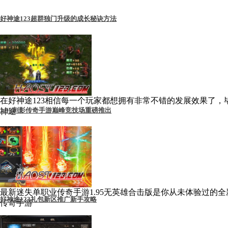
好神途123超群独门升级的成长秘诀方法
在好神途123相信每一个玩家都想拥有非常不错的发展效果了，
1.95刺影传奇手游巅峰竞技场重磅推出
神途
最新迷失单职业传奇手游1.95无英雄合击版是你从未体验过的全
好神途123礼包新区推广新手攻略
传奇手游