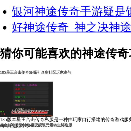
银河神途传奇手游疑是
好神途传奇_神之决神
猜你可能喜欢的神途传奇
185星王合击传奇SF吸引众多社区玩家参与
185版本星王合击传奇私服是一种由玩家自行搭建的传奇游戏服
热血传奇手游神途轻变靓装元素转生铸造版
传奇私服,传奇SF