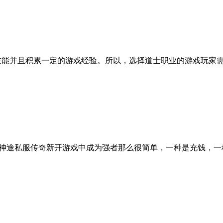
得技能并且积累一定的游戏经验。所以，选择道士职业的游戏玩家需
123神途私服传奇新开游戏中成为强者那么很简单，一种是充钱，一种