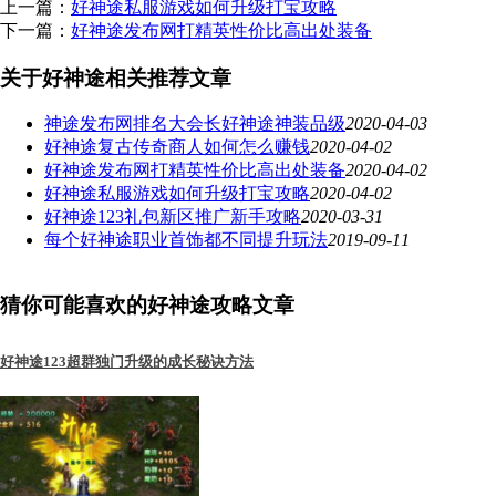
上一篇：
好神途私服游戏如何升级打宝攻略
下一篇：
好神途发布网打精英性价比高出处装备
关于好神途相关推荐文章
神途发布网排名大会长好神途神装品级
2020-04-03
好神途复古传奇商人如何怎么赚钱
2020-04-02
好神途发布网打精英性价比高出处装备
2020-04-02
好神途私服游戏如何升级打宝攻略
2020-04-02
好神途123礼包新区推广新手攻略
2020-03-31
每个好神途职业首饰都不同提升玩法
2019-09-11
猜你可能喜欢的好神途攻略文章
好神途123超群独门升级的成长秘诀方法