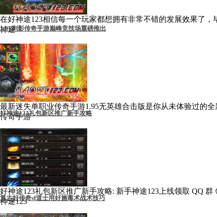
在好神途123相信每一个玩家都想拥有非常不错的发展效果了，
1.95刺影传奇手游巅峰竞技场重磅推出
神途
最新迷失单职业传奇手游1.95无英雄合击版是你从未体验过的全
好神途123礼包新区推广新手攻略
传奇手游
好神途123礼包新区推广新手攻略: 新手神途123上线领取 QQ
复古好传奇sf道士用好施毒术战术技巧
神途123