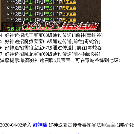
4. 好神途招虑王宝宝63级通过传送i ]前往[毒蛇谷]
5. 好神途招魔猿宝宝65级通过传送]前往[毒蛇谷]
6. 好神途招雪狼宝宝67级通过传送门前往[毒蛇谷]
7. 好神途招魔龙宝宝69级通过传送]前往[毒蛇谷]
温馨提示:最高好神途召唤5只宝宝，可在毒蛇谷练到七级!
2020-04-02录入
好神途
好神途复古传奇毒蛇谷法师宝宝召唤介绍转载请保留